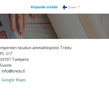
Kirjaudu sisään
Suomi
mpereen seudun ammattiopisto Tredu
PL 217
33101 Tampere
Suomi
info@tredu.fi
Google Maps